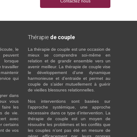
Contactez nous
Thérapie
de couple
écoute, le
La thérapie de couple est une occasion de
t peuvent
mieux se comprendre soi-même en
s lorsque
relation et de grandir ensemble vers un
 travailler
avenir meilleur. La thérapie de couple vise
maintenir
le développement d’une dynamique
ervice qui
harmonieuse et d’entraide et permet au
couple de s’aider mutuellement à guérir
de vieilles blessures relationnelles.
gner dans
eux vous
Nos interventions sont basées sur
faire les
l’approche systémique, une approche
fs de vie.
nécessaire dans ce type d’intervention. La
cert avec
thérapie de couple est un moyen de
r certains
résoudre les problèmes et les conflits que
nt de vos
les couples n’ont pas été en mesure de
gérer efficacement par leurs propres