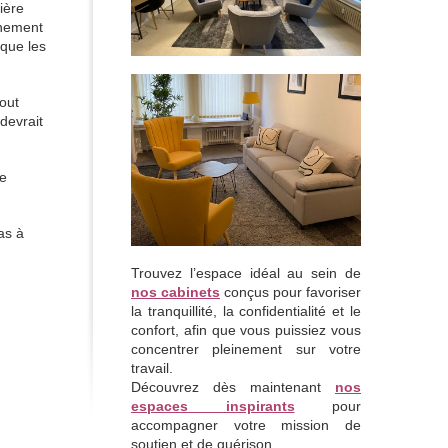
ière
inement
 que les
out
devrait
le
as à
Trouvez l’espace idéal au sein de
nos cabinets
conçus pour favoriser
la tranquillité, la confidentialité et le
confort, afin que vous puissiez vous
concentrer pleinement sur votre
travail.
Découvrez dès maintenant
nos
espaces inspirants
pour
accompagner votre mission de
soutien et de guérison.