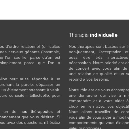
Thérapie
individuelle
 d’ordre relationnel (difficultés
Nos thérapies sont basées sur l’
ômes nerveux gênants (insomnie,
non-jugement, l’acceptation e
l’on souffre, parce qu’on est
aussi être très interactive
 simplement parce que l’on a
nécessaires. Notre priorité est de
de concert avec vous afin de 
une relation de qualité et un s
llon peut aussi répondre à un
répond à vos besoins.
prenant la parole; dépasser un
 un événement stressant à venir.
Notre rôle est de vous accompa
e curiosité intellectuelle, pour
une démarche qui vise à mi
comprendre et à vous aider à 
choix en lien avec vos objecti
c un de
nos thérapeutes
et
Nous allons travailler de con
 changement que vous désirez. Si
vous afin de vous aider à modifie
ous avez des questions, n’hésitez
comportements qui vous éloigne
valeurs profondes.