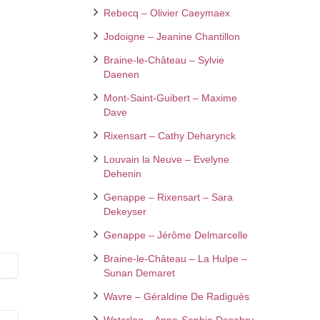
Rebecq – Olivier Caeymaex
Jodoigne – Jeanine Chantillon
Braine-le-Château – Sylvie
Daenen
Mont-Saint-Guibert – Maxime
Dave
Rixensart – Cathy Deharynck
Louvain la Neuve – Evelyne
Dehenin
Genappe – Rixensart – Sara
Dekeyser
Genappe – Jérôme Delmarcelle
Braine-le-Château – La Hulpe –
Sunan Demaret
Wavre – Géraldine De Radiguès
Waterloo – Anne-Sophie Desobry