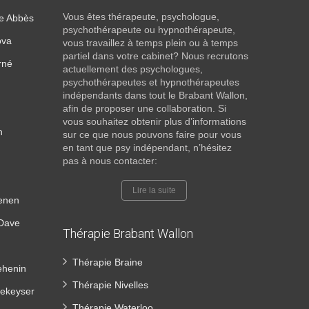
Vous êtes thérapeute, psychologue,
he Abbès
psychothérapeute ou hypnothérapeute,
ova
vous travaillez à temps plein ou à temps
partiel dans votre cabinet? Nous recrutons
urné
actuellement des psychologues,
psychothérapeutes et hypnothérapeutes
indépendants dans tout le Brabant Wallon,
afin de proposer une collaboration. Si
vous souhaitez obtenir plus d’informations
n
sur ce que nous pouvons faire pour vous
en tant que psy indépendant, n’hésitez
pas à nous contacter:
Lire la suite
aenen
 Dave
Thérapie Brabant Wallon
Thérapie Braine
ehenin
Thérapie Nivelles
Dekeyser
Thérapie Waterloo