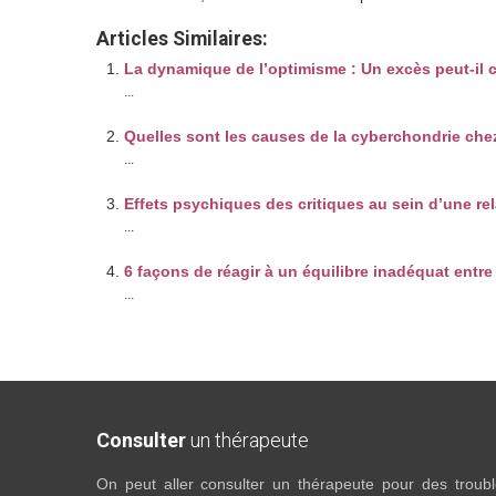
Articles Similaires:
La dynamique de l’optimisme : Un excès peut-il 
...
Quelles sont les causes de la cyberchondrie chez
...
Effets psychiques des critiques au sein d’une rel
...
6 façons de réagir à un équilibre inadéquat entre
...
Consulter
un thérapeute
On peut aller consulter un thérapeute pour des troubles