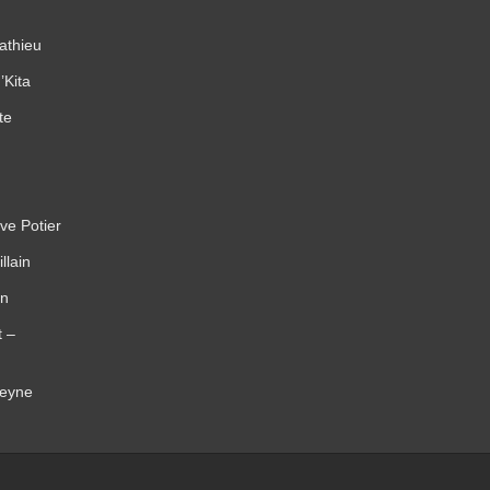
athieu
’Kita
te
ve Potier
llain
on
t –
teyne