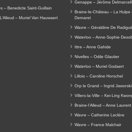
Genappe – Jérôme Delmarcell
es – Benedicte Saint-Guillain
Braine-le-Château – La Hulpe
L’Alleud – Muriel Van Hauwaert
Demaret
Wavre – Géraldine De Radigu
Waterloo – Anne-Sophie Deso
Ittre – Anne Gahide
Nivelles – Odile Glautier
Waterloo – Muriel Godaert
Lillois – Caroline Horschel
Orp le Grand – Ingrid Jaworski
Villers-la-Ville – Kei-Ling Kwon
Braine-l’Alleud – Anne Laurent
Wavre – Catherine Leclère
Wavre – France Malchair