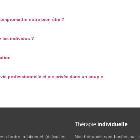
compromettre notre bien-être ?
 les individus ?
ation
 vie professionnelle et vie privée dans un couple
Thérapie
individuelle
 d’ordre relationnel (difficultés
Nos thérapies sont basées sur l’