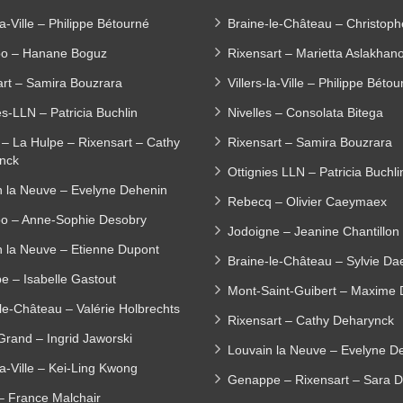
-la-Ville – Philippe Bétourné
Braine-le-Château – Christop
oo – Hanane Boguz
Rixensart – Marietta Aslakhan
art – Samira Bouzrara
Villers-la-Ville – Philippe Béto
es-LLN – Patricia Buchlin
Nivelles – Consolata Bitega
– La Hulpe – Rixensart – Cathy
Rixensart – Samira Bouzrara
nck
Ottignies LLN – Patricia Buchli
n la Neuve – Evelyne Dehenin
Rebecq – Olivier Caeymaex
oo – Anne-Sophie Desobry
Jodoigne – Jeanine Chantillon
n la Neuve – Etienne Dupont
Braine-le-Château – Sylvie D
e – Isabelle Gastout
Mont-Saint-Guibert – Maxime
le-Château – Valérie Holbrechts
Rixensart – Cathy Deharynck
Grand – Ingrid Jaworski
Louvain la Neuve – Evelyne D
-la-Ville – Kei-Ling Kwong
Genappe – Rixensart – Sara 
– France Malchair