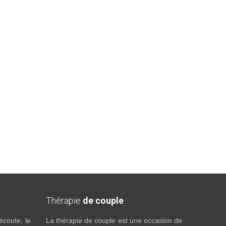
Thérapie
de couple
écoute, le
La thérapie de couple est une occasion de