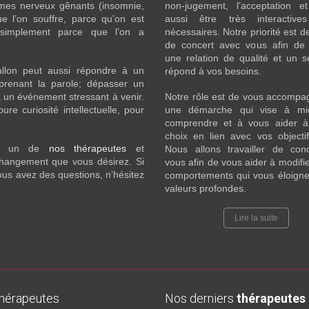
ômes nerveux gênants (insomnie,
non-jugement, l’acceptation e
l’on souffre, parce qu’on est
aussi être très interactive
 simplement parce que l’on a
nécessaires. Notre priorité est de
de concert avec vous afin de 
une relation de qualité et un s
llon peut aussi répondre à un
répond à vos besoins.
prenant la parole; dépasser un
 un événement stressant à venir.
Notre rôle est de vous accompa
e curiosité intellectuelle, pour
une démarche qui vise à mi
comprendre et à vous aider à 
choix en lien avec vos objecti
c un de
nos thérapeutes
et
Nous allons travailler de con
 changement que vous désirez. Si
vous afin de vous aider à modifie
ous avez des questions, n’hésitez
comportements qui vous éloigne
valeurs profondes.
Lire la suite
thérapeutes
Nos derniers
thérapeutes