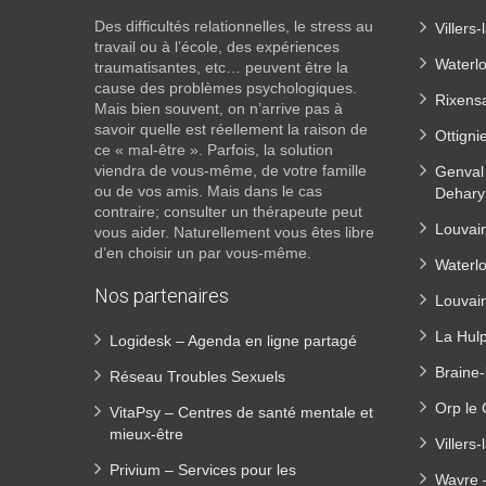
Des difficultés relationnelles, le stress au
Villers
travail ou à l’école, des expériences
Waterl
traumatisantes, etc… peuvent être la
cause des problèmes psychologiques.
Rixens
Mais bien souvent, on n’arrive pas à
savoir quelle est réellement la raison de
Ottigni
ce « mal-être ». Parfois, la solution
viendra de vous-même, de votre famille
Genval 
ou de vos amis. Mais dans le cas
Dehary
contraire; consulter un thérapeute peut
Louvai
vous aider. Naturellement vous êtes libre
d’en choisir un par vous-même.
Waterl
Nos partenaires
Louvai
La Hulp
Logidesk – Agenda en ligne partagé
Braine-
Réseau Troubles Sexuels
Orp le 
VitaPsy – Centres de santé mentale et
mieux-être
Villers
Privium – Services pour les
Wavre 